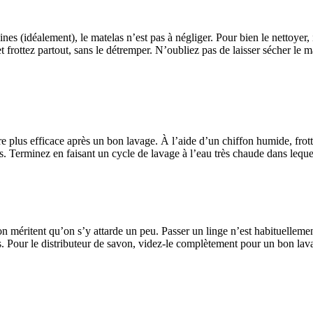
nes (idéalement), le matelas n’est pas à négliger. Pour bien le nettoyer, i
rottez partout, sans le détremper. N’oubliez pas de laisser sécher le ma
e plus efficace après un bon lavage. À l’aide d’un chiffon humide, frotte
s. Terminez en faisant un cycle de lavage à l’eau très chaude dans leque
on méritent qu’on s’y attarde un peu. Passer un linge n’est habituellemen
ns. Pour le distributeur de savon, videz-le complètement pour un bon lavag